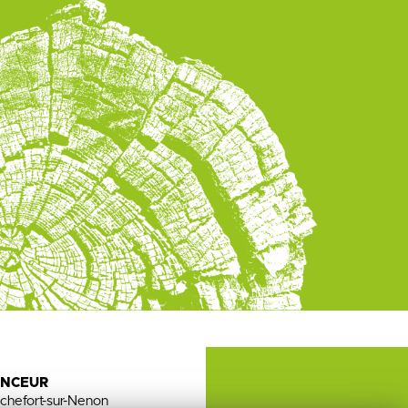
ENCEUR
chefort-sur-Nenon