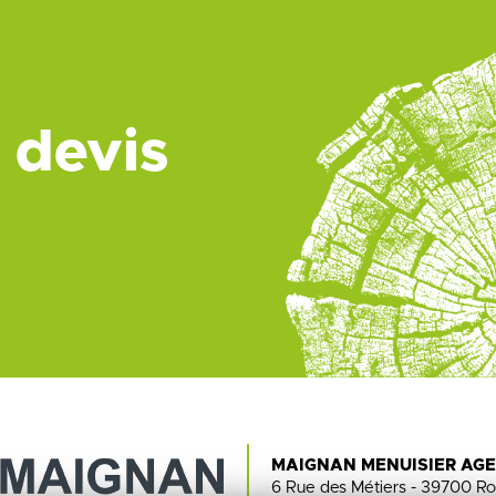
 devis
MAIGNAN MENUISIER AG
6 Rue des Métiers - 39700 Ro