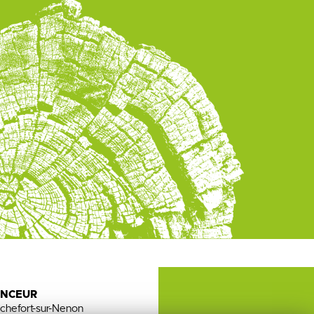
ENCEUR
chefort-sur-Nenon