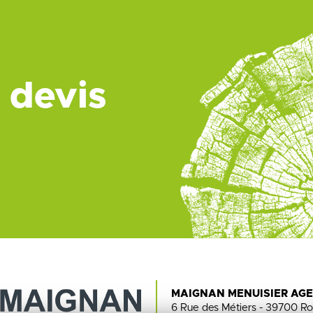
 devis
MAIGNAN MENUISIER AG
6 Rue des Métiers - 39700 Ro