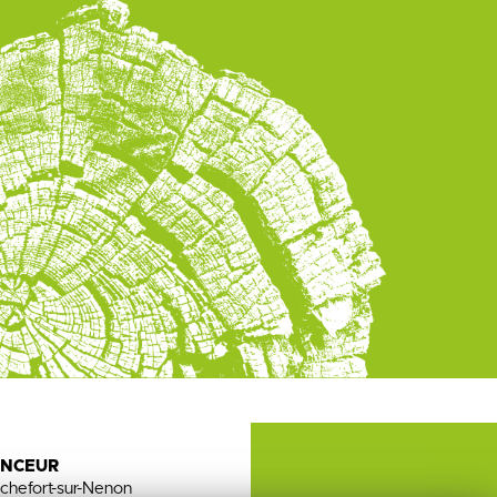
ENCEUR
chefort-sur-Nenon