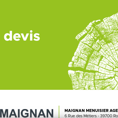
 devis
MAIGNAN MENUISIER AG
6 Rue des Métiers - 39700 Ro